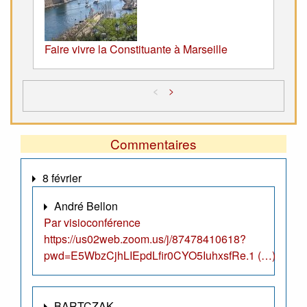
Faire vivre la Constituante à Marseille
<
>
Commentaires
8 février
André Bellon
Par visioconférence
https://us02web.zoom.us/j/87478410618?
pwd=E5WbzCjhLIEpdLfir0CYO5IuhxsfRe.1 (…)
BARTCZAK