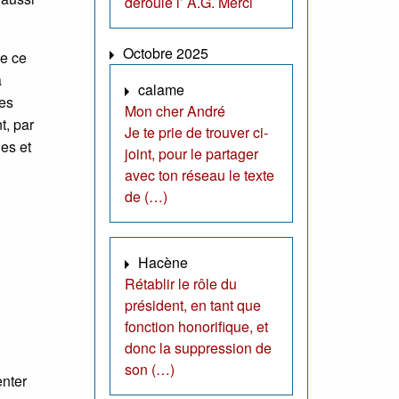
déroule l’ A.G. Merci
Octobre 2025
le ce
a
calame
ces
Mon cher André
t, par
Je te prie de trouver ci-
ges et
joint, pour le partager
avec ton réseau le texte
de (…)
Hacène
Rétablir le rôle du
président, en tant que
fonction honorifique, et
donc la suppression de
son (…)
enter