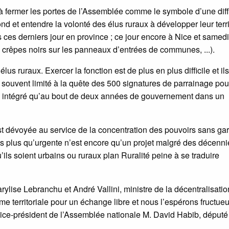
s à fermer les portes de l’Assemblée comme le symbole d’une diff
d et entendre la volonté des élus ruraux à développer leur terri
ces derniers jour en province ; ce jour encore à Nice et samedi
 crêpes noirs sur les panneaux d’entrées de communes, ...).
us ruraux. Exercer la fonction est de plus en plus difficile et ils
it souvent limité à la quête des 500 signatures de parrainage pou
a été intégré qu’au bout de deux années de gouvernement dans un
 est dévoyée au service de la concentration des pouvoirs sans ga
ons plus qu’urgente n’est encore qu’un projet malgré des décenni
u’ils soient urbains ou ruraux plan Ruralité peine à se traduire
lise Lebranchu et André Vallini, ministre de la décentralisatio
rme territoriale pour un échange libre et nous l’espérons fructue
 vice-président de l’Assemblée nationale M. David Habib, député