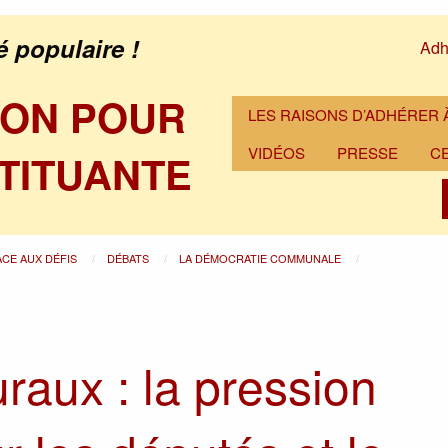
é populaire !
Adh
ION POUR
LES RAISONS D’ADHÉRER À
VIDÉOS
PRESSE
C
TITUANTE
ACE AUX DÉFIS
DÉBATS
LA DÉMOCRATIE COMMUNALE
raux : la pression