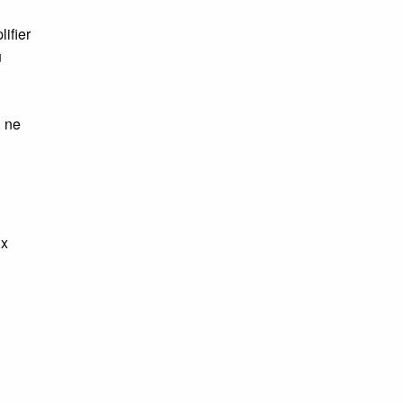
ifier
u
, ne
ux