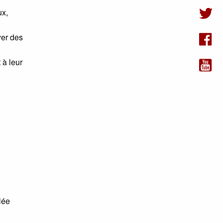
ux,
yer des
 à leur
lée