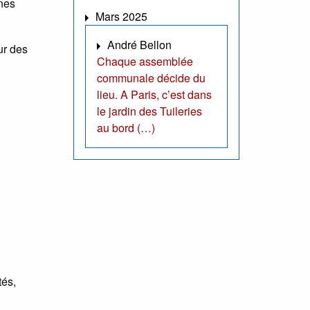
unes
Mars 2025
André Bellon
ur des
Chaque assemblée
communale décide du
lieu. A Paris, c’est dans
le jardin des Tuileries
au bord (…)
tés,