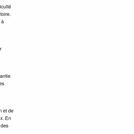
iculté
toire.
 à
r
rantie
es
n et de
ux. En
 des