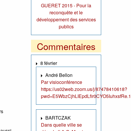
GUERET 2015 - Pour la
reconquête et le
développement des services
publics
Commentaires
8 février
André Bellon
Par visioconférence
https://us02web.zoom.us/j/87478410618?
pwd=E5WbzCjhLIEpdLfir0CYO5IuhxsfRe.1
rs
BARTCZAK
Dans quelle ville se
 aussi