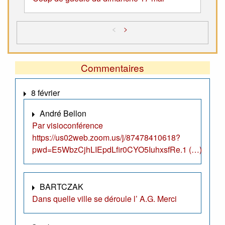
<
>
Commentaires
8 février
André Bellon
Par visioconférence
https://us02web.zoom.us/j/87478410618?
pwd=E5WbzCjhLIEpdLfir0CYO5IuhxsfRe.1 (…)
BARTCZAK
Dans quelle ville se déroule l’ A.G. Merci