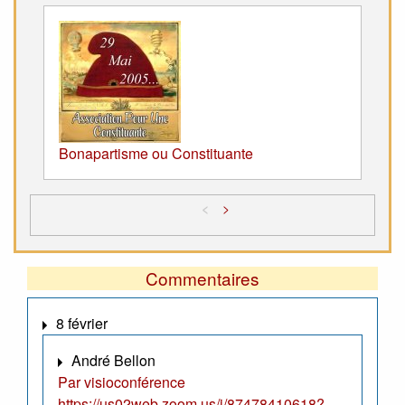
Bonapartisme ou Constituante
<
>
Commentaires
8 février
André Bellon
Par visioconférence
https://us02web.zoom.us/j/87478410618?