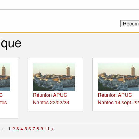
ique
C
Réunion APUC
Réunion APUC
tes
Nantes 22/02/23
Nantes 14 sept. 22
<
1
2
3
4
5
6
7
8
9
11
>