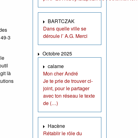
BARTCZAK
Dans quelle ville se
 des
déroule l’ A.G. Merci
 49-3
Octobre 2025
le
util
calame
git là
Mon cher André
tutions
Je te prie de trouver ci-
joint, pour le partager
avec ton réseau le texte
de (…)
Hacène
Rétablir le rôle du