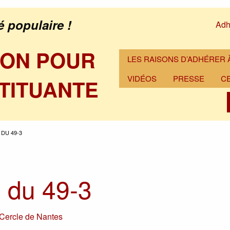
é populaire !
Adh
ION POUR
LES RAISONS D’ADHÉRER À
VIDÉOS
PRESSE
C
TITUANTE
DU 49-3
 du 49-3
Cercle de Nantes