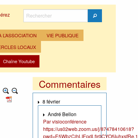
Rechercher
érez
Rechercher
 L’ASSOCIATION
VIE PUBLIQUE
ERCLES LOCAUX
Chaîne Youtube
Commentaires
8 février
André Bellon
Par visioconférence
https://us02web.zoom.us/j/87478410618?
pwd=E5WbzCjhLIEpdLfir0CYO5IuhxsfRe.1