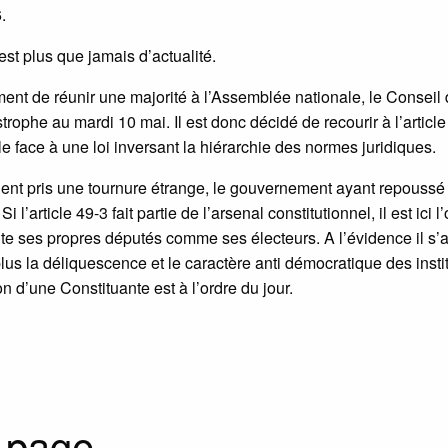
.
est plus que jamais d’actualité.
ment de réunir une majorité à l’Assemblée nationale, le Conseil
rophe au mardi 10 mai. Il est donc décidé de recourir à l’article
e face à une loi inversant la hiérarchie des normes juridiques.
ient pris une tournure étrange, le gouvernement ayant repoussé 
article 49-3 fait partie de l’arsenal constitutionnel, il est ici l’o
nte ses propres députés comme ses électeurs. A l’évidence il s’a
plus la déliquescence et le caractère anti démocratique des insti
 d’une Constituante est à l’ordre du jour.
 page