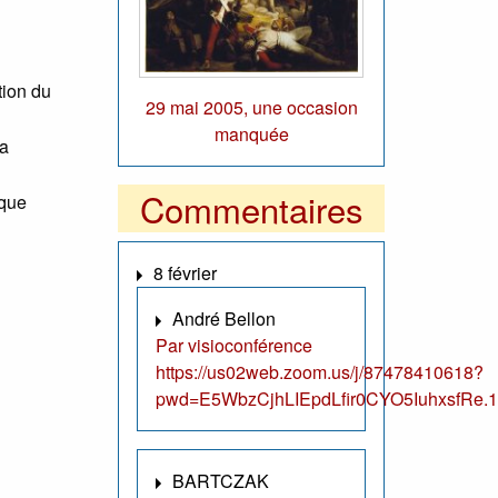
tion du
29 mai 2005, une occasion
manquée
la
Commentaires
 que
8 février
André Bellon
Par visioconférence
https://us02web.zoom.us/j/87478410618?
pwd=E5WbzCjhLIEpdLfir0CYO5IuhxsfRe.1
BARTCZAK