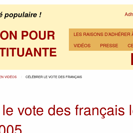
é populaire !
Adh
ION POUR
LES RAISONS D’ADHÉRER À
VIDÉOS
PRESSE
C
TITUANTE
 EN VIDÉOS
CÉLÉBRER LE VOTE DES FRANÇAIS
le vote des français 
2005