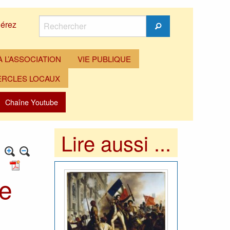
Rechercher
érez
Rechercher
 L’ASSOCIATION
VIE PUBLIQUE
ERCLES LOCAUX
Chaîne Youtube
Lire aussi ...
le