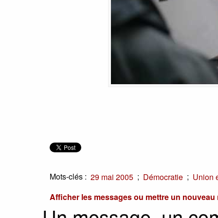
Mots-clés :
;
;
29 mai 2005
Démocratie
Union 
Afficher les messages ou mettre un nouvea
Un message, un co