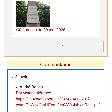
Célébration du 29 mai 2026
<
>
Commentaires
8 février
André Bellon
Par visioconférence
https://us02web.zoom.us/j/87478410618?
pwd=E5WbzCjhLIEpdLfir0CYO5IuhxsfRe.1 (…)