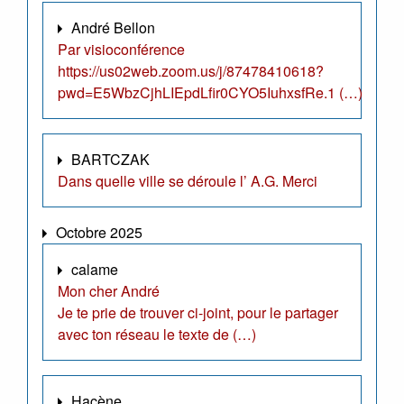
André Bellon
Par visioconférence
https://us02web.zoom.us/j/87478410618?
pwd=E5WbzCjhLIEpdLfir0CYO5IuhxsfRe.1 (…)
BARTCZAK
Dans quelle ville se déroule l’ A.G. Merci
Octobre 2025
calame
Mon cher André
Je te prie de trouver ci-joint, pour le partager
avec ton réseau le texte de (…)
Hacène