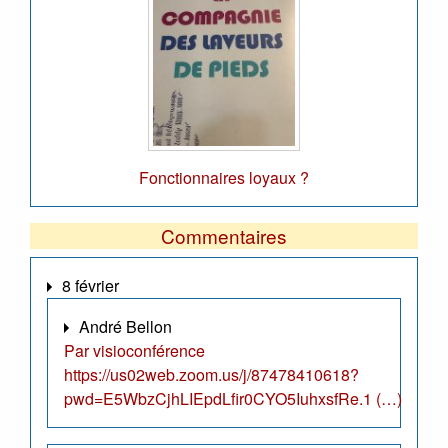
Fonctionnaires loyaux ?
Commentaires
8 février
André Bellon
Par visioconférence
https://us02web.zoom.us/j/87478410618?
pwd=E5WbzCjhLIEpdLfir0CYO5IuhxsfRe.1 (…)