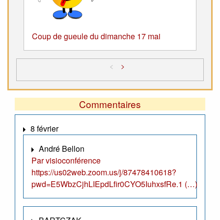
Coup de gueule du dimanche 17 mai
<
>
Commentaires
8 février
André Bellon
Par visioconférence
https://us02web.zoom.us/j/87478410618?
pwd=E5WbzCjhLIEpdLfir0CYO5IuhxsfRe.1 (…)