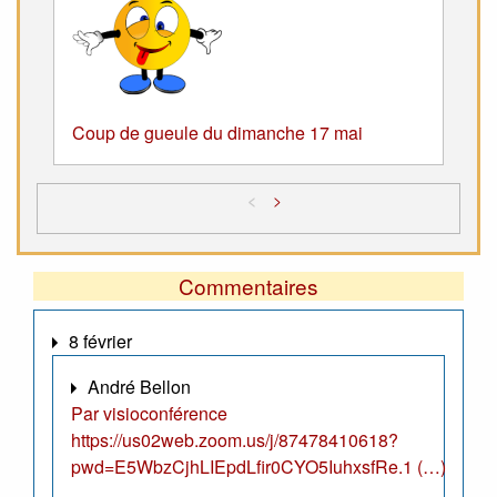
Coup de gueule du dimanche 17 mai
<
>
Commentaires
8 février
André Bellon
Par visioconférence
https://us02web.zoom.us/j/87478410618?
pwd=E5WbzCjhLIEpdLfir0CYO5IuhxsfRe.1 (…)