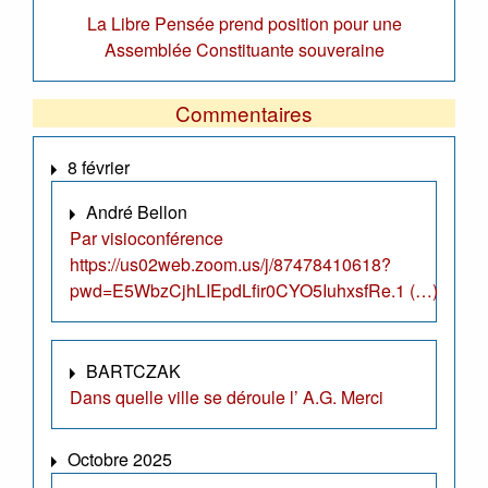
La Libre Pensée prend position pour une
Assemblée Constituante souveraine
Commentaires
8 février
André Bellon
Par visioconférence
https://us02web.zoom.us/j/87478410618?
pwd=E5WbzCjhLIEpdLfir0CYO5IuhxsfRe.1 (…)
BARTCZAK
Dans quelle ville se déroule l’ A.G. Merci
Octobre 2025