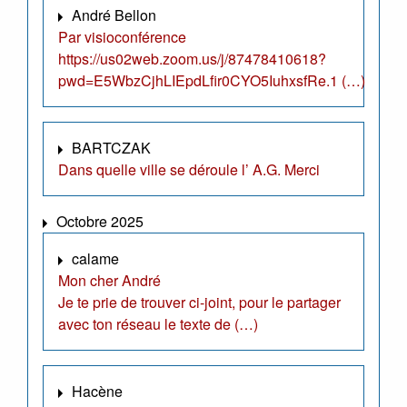
André Bellon
Par visioconférence
https://us02web.zoom.us/j/87478410618?
pwd=E5WbzCjhLIEpdLfir0CYO5IuhxsfRe.1 (…)
BARTCZAK
Dans quelle ville se déroule l’ A.G. Merci
Octobre 2025
calame
Mon cher André
Je te prie de trouver ci-joint, pour le partager
avec ton réseau le texte de (…)
Hacène