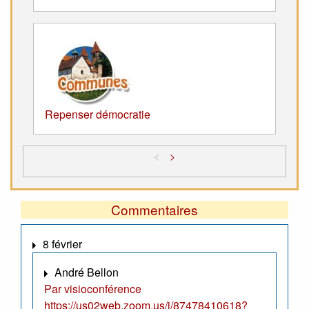
Repenser démocratie
<
>
Commentaires
8 février
André Bellon
Par visioconférence
https://us02web.zoom.us/j/87478410618?