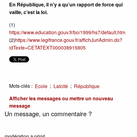
En République, il n’y a qu’un rapport de force qui
vaille, c’est la loi.
(1)
https://www.education.gouv.fr/bo/1999/hs7/default.htm
(2)
https://www.legifrance.gouv.fr/affichJuriAdmin.do?
idTexte=CETATEXT000038915805
Mots-clés :
;
;
Ecole
Laïcité
République
Afficher les messages ou mettre un nouveau
message
Un message, un commentaire ?
modération a priori