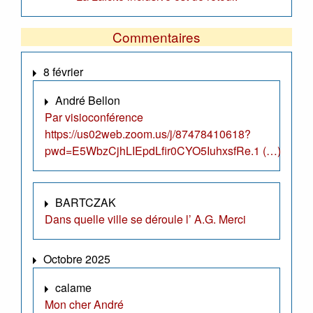
Commentaires
8 février
André Bellon
Par visioconférence
https://us02web.zoom.us/j/87478410618?
pwd=E5WbzCjhLIEpdLfir0CYO5IuhxsfRe.1 (…)
BARTCZAK
Dans quelle ville se déroule l’ A.G. Merci
Octobre 2025
calame
Mon cher André