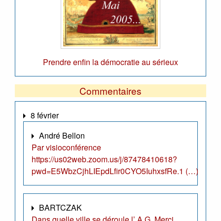
Prendre enfin la démocratie au sérieux
Commentaires
8 février
André Bellon
Par visioconférence
https://us02web.zoom.us/j/87478410618?
pwd=E5WbzCjhLIEpdLfir0CYO5IuhxsfRe.1 (…)
BARTCZAK
Dans quelle ville se déroule l’ A.G. Merci