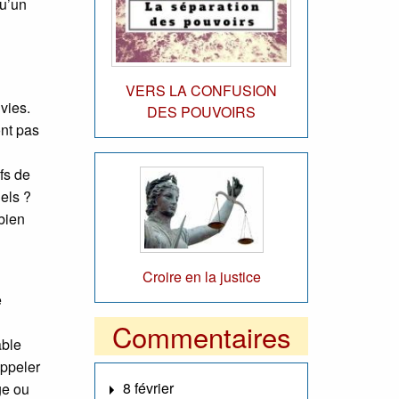
qu’un
VERS LA CONFUSION
vies.
DES POUVOIRS
ont pas
fs de
iels ?
mbien
Croire en la justice
e
Commentaires
able
appeler
8 février
ge ou