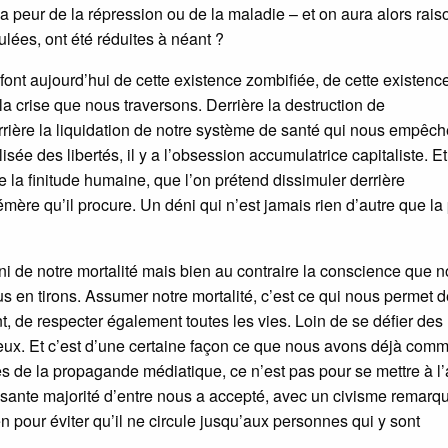
a peur de la répression ou de la maladie – et on aura alors raiso
ulées, ont été réduites à néant ?
isfont aujourd’hui de cette existence zombifiée, de cette existenc
la crise que nous traversons. Derrière la destruction de
rrière la liquidation de notre système de santé qui nous empêch
sée des libertés, il y a l’obsession accumulatrice capitaliste. Et
 de la finitude humaine, que l’on prétend dissimuler derrière
ère qu’il procure. Un déni qui n’est jamais rien d’autre que la
éni de notre mortalité mais bien au contraire la conscience que 
 en tirons. Assumer notre mortalité, c’est ce qui nous permet d
nt, de respecter également toutes les vies. Loin de se défier des
s eux. Et c’est d’une certaine façon ce que nous avons déjà co
les de la propagande médiatique, ce n’est pas pour se mettre à l’
asante majorité d’entre nous a accepté, avec un civisme remarq
n pour éviter qu’il ne circule jusqu’aux personnes qui y sont