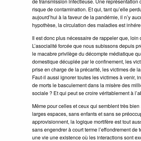
de transmission infectieuse. Une représentation 
risque de contamination. Et qui, tant qu’elle perdur
aujourd’hui à la faveur de la pandémie, il n’y au
hypothèse, la circulation des maladies est inhéren
Il est donc plus nécessaire de rappeler que, loin
L’asocialité forcée que nous subissons depuis pr
le macabre privilège du décompte médiatique quoti
domestique décuplée par le confinement, les victi
prise en charge de la précarité, les victimes de 
Faut-il aussi ignorer toutes les victimes à venir,
de morts le basculement dans la misère des millio
sociale ? Et qui peut se croire véritablement à l’a
Même pour celles et ceux qui semblent très bien 
larges espaces, sans enfants et sans se préoccupe
approvisionnent, la logique mortifère est tout au
sans engendrer à court terme l’effondrement de t
une vie une existence où les interactions sont e