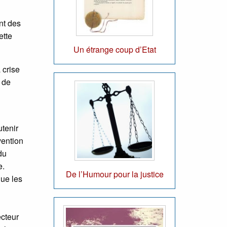
nt des
ette
Un étrange coup d’Etat
 crise
s de
utenir
vention
du
e.
De l’Humour pour la justice
que les
ecteur