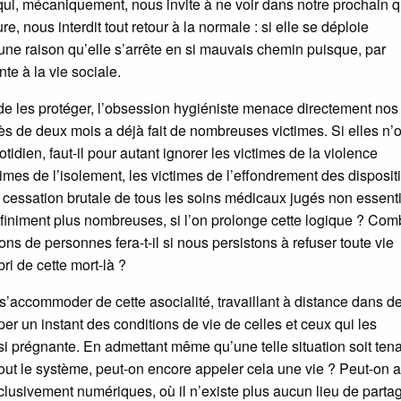
qui, mécaniquement, nous invite à ne voir dans notre prochain 
e, nous interdit tout retour à la normale : si elle se déploie
cune raison qu’elle s’arrête en si mauvais chemin puisque, par
te à la vie sociale.
 de les protéger, l’obsession hygiéniste menace directement nos 
ès de deux mois a déjà fait de nombreuses victimes. Si elles n’
dien, faut-il pour autant ignorer les victimes de la violence
mes de l’isolement, les victimes de l’effondrement des dispositi
la cessation brutale de tous les soins médicaux jugés non essent
 infiniment plus nombreuses, si l’on prolonge cette logique ? Co
ns de personnes fera-t-il si nous persistons à refuser toute vie
bri de cette mort-là ?
s’accommoder de cette asocialité, travaillant à distance dans d
r un instant des conditions de vie de celles et ceux qui les
ssi prégnante. En admettant même qu’une telle situation soit ten
out le système, peut-on encore appeler cela une vie ? Peut-on 
xclusivement numériques, où il n’existe plus aucun lieu de parta