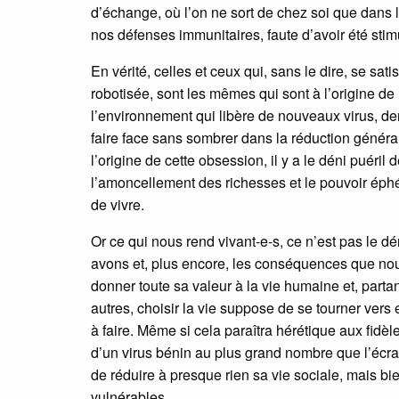
d’échange, où l’on ne sort de chez soi que dans l
nos défenses immunitaires, faute d’avoir été stim
En vérité, celles et ceux qui, sans le dire, se sat
robotisée, sont les mêmes qui sont à l’origine de 
l’environnement qui libère de nouveaux virus, de
faire face sans sombrer dans la réduction générali
l’origine de cette obsession, il y a le déni puéril
l’amoncellement des richesses et le pouvoir éphém
de vivre.
Or ce qui nous rend vivant-e-s, ce n’est pas le d
avons et, plus encore, les conséquences que nous
donner toute sa valeur à la vie humaine et, parta
autres, choisir la vie suppose de se tourner ver
à faire. Même si cela paraîtra hérétique aux fidè
d’un virus bénin au plus grand nombre que l’écr
de réduire à presque rien sa vie sociale, mais bie
vulnérables.