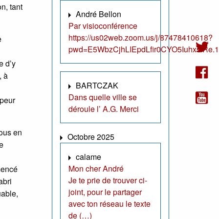
n, tant
André Bellon
Par visioconférence
https://us02web.zoom.us/j/87478410618?
e
pwd=E5WbzCjhLIEpdLfir0CYO5IuhxsfRe.1
e d’y
, à
BARTCZAK
Dans quelle ville se
 peur
déroule l’ A.G. Merci
nous en
Octobre 2025
e
calame
Mon cher André
mmencé
Je te prie de trouver ci-
abri
joint, pour le partager
uable,
avec ton réseau le texte
de (…)