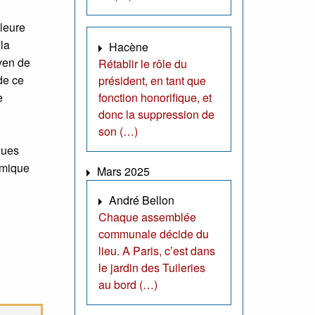
lleure
la
Hacène
oyen de
Rétablir le rôle du
de ce
président, en tant que
e
fonction honorifique, et
donc la suppression de
son (…)
ques
namique
Mars 2025
André Bellon
Chaque assemblée
communale décide du
lieu. A Paris, c’est dans
le jardin des Tuileries
au bord (…)