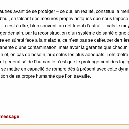
autres avant de se protéger – ce qui, en réalité, constitue la mei
’hui, en faisant des mesures prophylactiques que nous impose 
 – c’est-à-dire, bien souvent, au détriment d’autrui – mais le m
téger demain, par la reconstruction d’un système de santé digne 
re en sûreté face à la maladie, ce n’est pas se calfeutrer derrièr
ermanente d’une contamination, mais avoir la garantie que chacun
in et, en cas de besoin, aux soins les plus adéquats. Loin d’être
ment généralisé de l’humanité n’est que le prolongement des logi
’est se mettre en capacité de rompre dès à présent avec cette dy
uction de sa propre humanité que l’on travaille.
u message