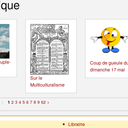
ique
uple-
Coup de gueule d
dimanche 17 mai
Sur le
Multiculturalisme
<
1
2
3
4
5
6
7
8
9
62
>
Librairie