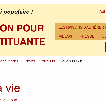
é populaire !
Adh
ION POUR
LES RAISONS D’ADHÉRER À
VIDÉOS
PRESSE
C
TITUANTE
ACE AUX DÉFIS
DÉBATS
TRIBUNES
CHOISIR LA VIE
a vie
mien Loup