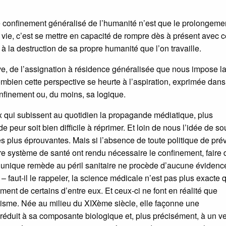
, le confinement généralisé de l’humanité n’est que le prolongeme
la vie, c’est se mettre en capacité de rompre dès à présent avec c
 à la destruction de sa propre humanité que l’on travaille.
sive, de l’assignation à résidence généralisée que nous impose la
combien cette perspective se heurte à l’aspiration, exprimée dan
nfinement ou, du moins, sa logique.
x qui subissent au quotidien la propagande médiatique, plus
e peur soit bien difficile à réprimer. Et loin de nous l’idée de so
s plus éprouvantes. Mais si l’absence de toute politique de pré
e système de santé ont rendu nécessaire le confinement, faire 
et unique remède au péril sanitaire ne procède d’aucune évidenc
» – faut-il le rappeler, la science médicale n’est pas plus exacte 
nt de certains d’entre eux. Et ceux-ci ne font en réalité que
iénisme. Née au milieu du XIXème siècle, elle façonne une
réduit à sa composante biologique et, plus précisément, à un v