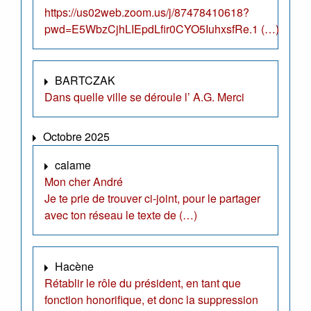
https://us02web.zoom.us/j/87478410618?
pwd=E5WbzCjhLIEpdLfir0CYO5IuhxsfRe.1 (…)
BARTCZAK
Dans quelle ville se déroule l’ A.G. Merci
Octobre 2025
calame
Mon cher André
Je te prie de trouver ci-joint, pour le partager
avec ton réseau le texte de (…)
Hacène
Rétablir le rôle du président, en tant que
fonction honorifique, et donc la suppression