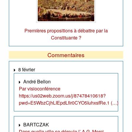
Premières propositions à débattre par la
Constituante ?
Commentaires
8 février
André Bellon
Par visioconférence
https://us02web.zoom.us/j/87478410618?
pwd=E5WbzCjhLIEpdLfir0CYO5IuhxsfRe.1 (…)
BARTCZAK
Dans quelle ville se déroule l’ A.G. Merci