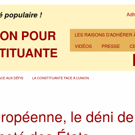
é populaire !
Adh
ION POUR
LES RAISONS D’ADHÉRER À
VIDÉOS
PRESSE
C
TITUANTE
ACE AUX DÉFIS
LA CONSTITUANTE FACE À L’UNION
ropéenne, le déni de