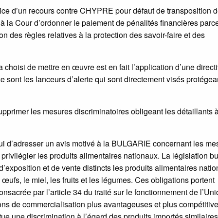
ice d’un recours contre CHYPRE pour défaut de transposition d
e à la Cour d’ordonner le paiement de pénalités financières parc
n des règles relatives à la protection des savoir-faire et des
 choisi de mettre en œuvre est en fait l’application d’une direct
e sont les lanceurs d’alerte qui sont directement visés protégea
mer les mesures discriminatoires obligeant les détaillants 
i d’adresser un avis motivé à la BULGARIE concernant les me
 privilégier les produits alimentaires nationaux. La législation b
d’exposition et de vente distincts les produits alimentaires nati
es œufs, le miel, les fruits et les légumes. Ces obligations portent
consacrée par l’article 34 du traité sur le fonctionnement de l’Un
ons de commercialisation plus avantageuses et plus compétitiv
tue une discrimination à l’égard des produits importés similaires