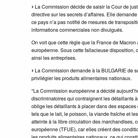
La Commission décide de saisir la Cour de just
directive sur les secrets d’affaires. Elle demand
ce pays n’a pas notifié de mesures de transpositio
informations commerciales non divulgués.
On voit que cette règle que la France de Macron a
européenne. Sous cette fallacieuse disposition, c
ainsi les entreprises.
La Commission demande à la BULGARIE de suppri
privilégier les produits alimentaires nationaux.
"La Commission européenne a décidé aujourd’hu
discriminatoires qui contraignent les détaillants à
oblige les détaillants à placer dans des espaces 
tels que le lait, le poisson, la viande fraîche et l
atteinte à la libre circulation des marchandises, 
européenne (TFUE), car elles créent des conditi
les produits alimentaires nationaux, ce qui consti