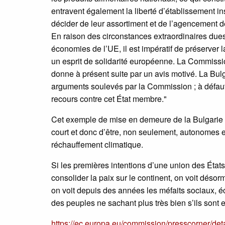
entravent également la liberté d’établissement insc
décider de leur assortiment et de l’agencement d
En raison des circonstances extraordinaires dues à
économies de l’UE, il est impératif de préserver l
un esprit de solidarité européenne. La Commissio
donne à présent suite par un avis motivé. La Bul
arguments soulevés par la Commission ; à défaut, 
recours contre cet État membre."
Cet exemple de mise en demeure de la Bulgarie sig
court et donc d’être, non seulement, autonomes en
réchauffement climatique.
Si les premières intentions d’une union des Éta
consolider la paix sur le continent, on voit dés
on voit depuis des années les méfaits sociaux, éc
des peuples ne sachant plus très bien s’ils sont 
https://ec.europa.eu/commission/presscorner/det