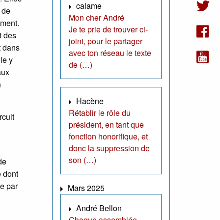
calame
s de
Mon cher André
ement.
Je te prie de trouver ci-
t des
joint, pour le partager
t dans
avec ton réseau le texte
le y
de (…)
aux
n
Hacène
Rétablir le rôle du
rcuit
président, en tant que
fonction honorifique, et
donc la suppression de
son (…)
de
e dont
ie par
Mars 2025
André Bellon
Chaque assemblée