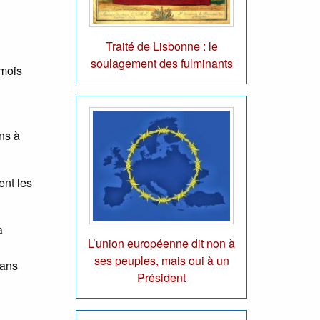
Traité de Lisbonne : le
soulagement des fulminants
 mois
ns à
nt les
à
L’union européenne dit non à
ses peuples, mais oui à un
dans
Président