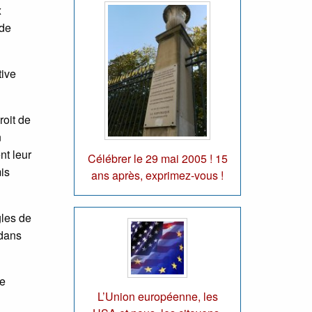
x
 de
tive
oit de
n
nt leur
Célébrer le 29 mai 2005 ! 15
is
ans après, exprimez-vous !
gles de
 dans
re
L’Union européenne, les