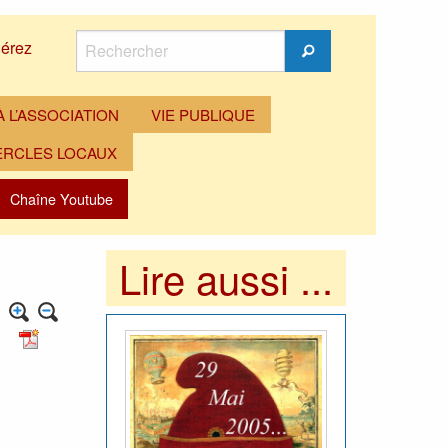
Rechercher
érez
Rechercher
 L’ASSOCIATION
VIE PUBLIQUE
ERCLES LOCAUX
Chaîne Youtube
Lire aussi ...