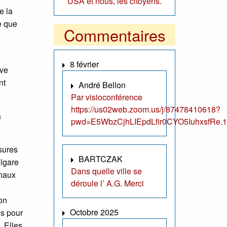
USA et nous, les citoyens.
e la
e que
Commentaires
8 février
ive
nt
André Bellon
Par visioconférence
https://us02web.zoom.us/j/87478410618?
à
pwd=E5WbzCjhLIEpdLfir0CYO5IuhxsfRe.1
sures
BARTCZAK
ulgare
Dans quelle ville se
onaux
déroule l’ A.G. Merci
ion
Octobre 2025
es pour
. Elles