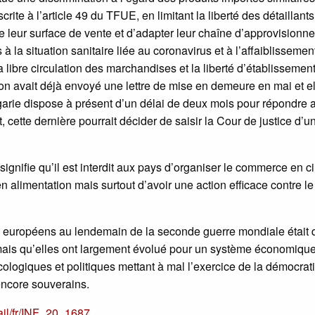
rite à l’article 49 du TFUE, en limitant la liberté des détaillant
e leur surface de vente et d’adapter leur chaîne d’approvisionn
 la situation sanitaire liée au coronavirus et à l’affaiblissemen
a libre circulation des marchandises et la liberté d’établissemen
n avait déjà envoyé une lettre de mise en demeure en mai et el
garie dispose à présent d’un délai de deux mois pour répondre 
cette dernière pourrait décider de saisir la Cour de justice d’u
nifie qu’il est interdit aux pays d’organiser le commerce en ci
 alimentation mais surtout d’avoir une action efficace contre le
ts européens au lendemain de la seconde guerre mondiale était 
ormais qu’elles ont largement évolué pour un système économiqu
ologiques et politiques mettant à mal l’exercice de la démocrat
encore souverains.
ail/fr/INF_20_1687