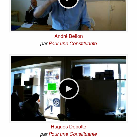
André Bellon
par
Pour une Constituante
Hugues Debotte
par
Pour une Constituante