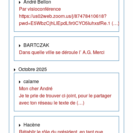
André Bellon
Par visioconférence
https://us02web.zoom.us/j/87478410618?
pwd=E5WbzCjhLIEpdLfir0CYO5IuhxsfRe.1 (…)
BARTCZAK
Dans quelle ville se déroule l’ A.G. Merci
Octobre 2025
calame
Mon cher André
Je te prie de trouver ci-joint, pour le partager
avec ton réseau le texte de (…)
Hacène
Rétablir le rôle du président, en tant que