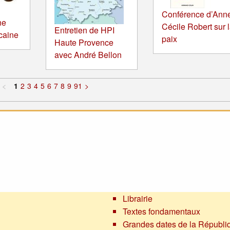
Conférence d’Ann
ne
Cécile Robert sur 
Entretien de HPI
icaine
paix
Haute Provence
avec André Bellon
<
1
2
3
4
5
6
7
8
9
91
>
Librairie
Textes fondamentaux
Grandes dates de la Républi