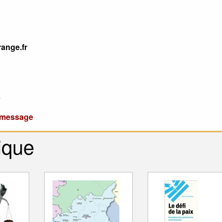
range.fr
s
u message
ique