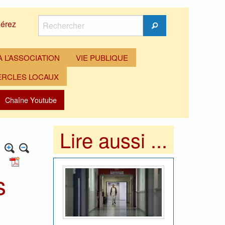
Rechercher
érez
Rechercher
 L’ASSOCIATION
VIE PUBLIQUE
ERCLES LOCAUX
Chaîne Youtube
Lire aussi ...
s