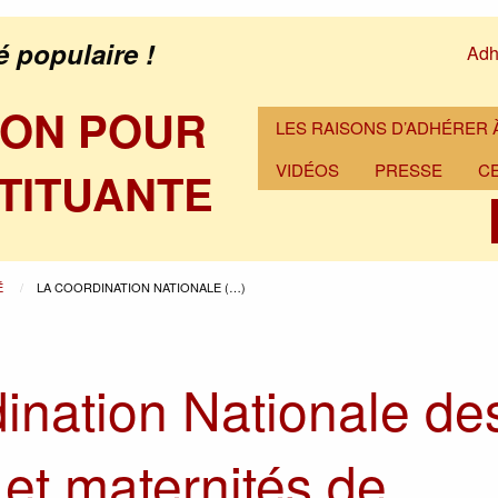
é populaire !
Adh
ION POUR
LES RAISONS D’ADHÉRER À
VIDÉOS
PRESSE
C
TITUANTE
É
LA COORDINATION NATIONALE (…)
ination Nationale de
 et maternités de