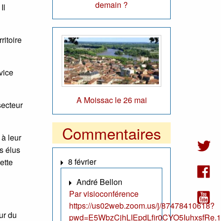
demain ?
Il
ritoire
rvice
A Moissac le 26 mai
secteur
Commentaires
 à leur
s élus
8 février
ette
André Bellon
Par visioconférence
https://us02web.zoom.us/j/87478410618?
ur du
pwd=E5WbzCjhLIEpdLfir0CYO5IuhxsfRe.1