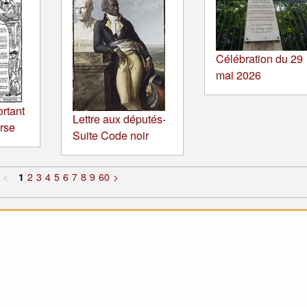
Célébration du 29
mai 2026
ortant
Lettre aux députés-
orse
Suite Code noir
<
1
2
3
4
5
6
7
8
9
60
>