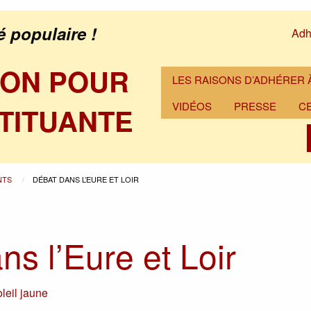
é populaire !
Adh
ION POUR
LES RAISONS D’ADHÉRER À
VIDÉOS
PRESSE
C
TITUANTE
NTS
DÉBAT DANS L’EURE ET LOIR
ns l’Eure et Loir
leil jaune