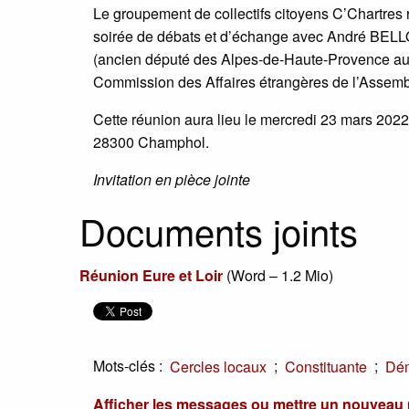
Le groupement de collectifs citoyens C’Chartres r
soirée de débats et d’échange avec André BELLO
(ancien député des Alpes-de-Haute-Provence aux 
Commission des Affaires étrangères de l’Assembl
Cette réunion aura lieu le mercredi 23 mars 2022 
28300 Champhol.
Invitation en pièce jointe
Documents joints
Réunion Eure et Loir
(
Word – 1.2 Mio
)
Mots-clés :
;
;
Cercles locaux
Constituante
Dém
Afficher les messages ou mettre un nouvea