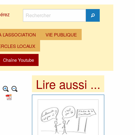
Rechercher
érez
Rechercher
 L’ASSOCIATION
VIE PUBLIQUE
ERCLES LOCAUX
Chaîne Youtube
Lire aussi ...