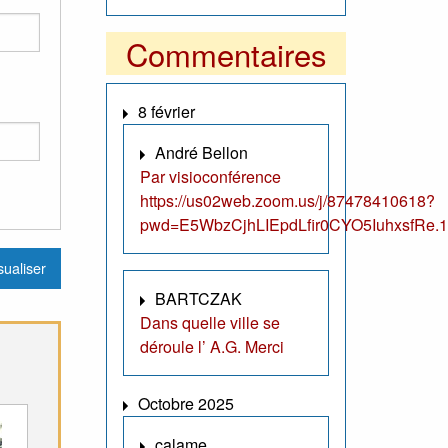
Commentaires
8 février
André Bellon
Par visioconférence
https://us02web.zoom.us/j/87478410618?
pwd=E5WbzCjhLIEpdLfir0CYO5IuhxsfRe.1
BARTCZAK
Dans quelle ville se
déroule l’ A.G. Merci
Octobre 2025
calame