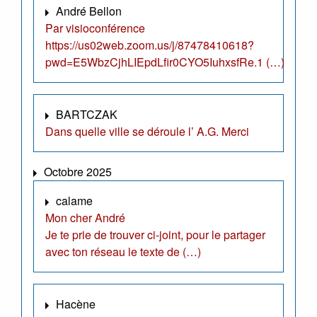
André Bellon
Par visioconférence
https://us02web.zoom.us/j/87478410618?
pwd=E5WbzCjhLIEpdLfir0CYO5IuhxsfRe.1 (…)
BARTCZAK
Dans quelle ville se déroule l’ A.G. Merci
Octobre 2025
calame
Mon cher André
Je te prie de trouver ci-joint, pour le partager
avec ton réseau le texte de (…)
Hacène