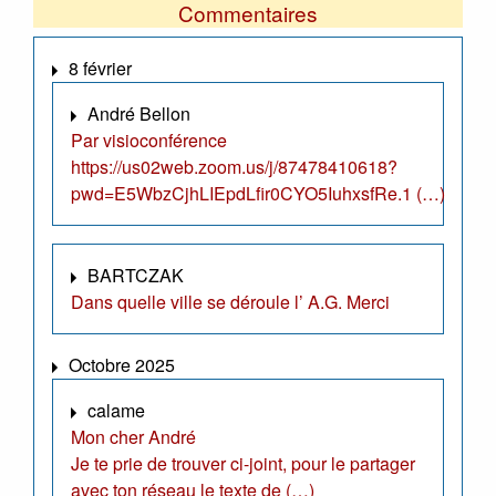
Commentaires
8 février
André Bellon
Par visioconférence
https://us02web.zoom.us/j/87478410618?
pwd=E5WbzCjhLIEpdLfir0CYO5IuhxsfRe.1 (…)
BARTCZAK
Dans quelle ville se déroule l’ A.G. Merci
Octobre 2025
calame
Mon cher André
Je te prie de trouver ci-joint, pour le partager
avec ton réseau le texte de (…)