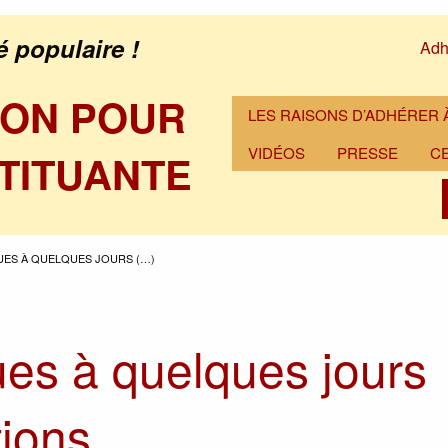
é populaire !
Adh
ION POUR
LES RAISONS D’ADHÉRER À
VIDÉOS
PRESSE
C
TITUANTE
ES À QUELQUES JOURS (…)
s à quelques jours
tions