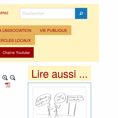
Rechercher
érez
Rechercher
 L’ASSOCIATION
VIE PUBLIQUE
ERCLES LOCAUX
Chaîne Youtube
Lire aussi ...