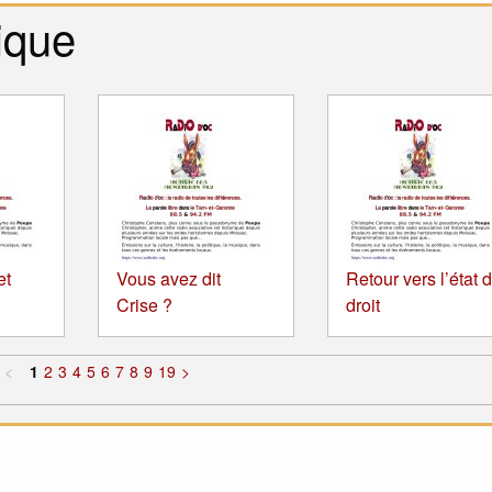
ique
et
Vous avez dit
Retour vers l’état 
Crise ?
droit
<
1
2
3
4
5
6
7
8
9
19
>