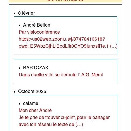
8 février
André Bellon
Par visioconférence
https://us02web.zoom.us/j/87478410618?
pwd=E5WbzCjhLIEpdLfir0CYO5IuhxsfRe.1 (…)
BARTCZAK
Dans quelle ville se déroule l’ A.G. Merci
Octobre 2025
calame
Mon cher André
Je te prie de trouver ci-joint, pour le partager
avec ton réseau le texte de (…)