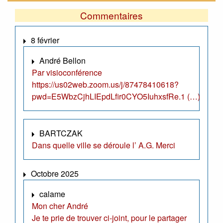
Commentaires
8 février
André Bellon
Par visioconférence
https://us02web.zoom.us/j/87478410618?
pwd=E5WbzCjhLIEpdLfir0CYO5IuhxsfRe.1 (…)
BARTCZAK
Dans quelle ville se déroule l’ A.G. Merci
Octobre 2025
calame
Mon cher André
Je te prie de trouver ci-joint, pour le partager