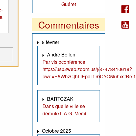
Guéret
e-
la
Commentaires
8 février
André Bellon
Par visioconférence
https://us02web.zoom.us/j/87478410618?
pwd=E5WbzCjhLIEpdLfir0CYO5IuhxsfRe.1
BARTCZAK
Dans quelle ville se
déroule l’ A.G. Merci
Octobre 2025