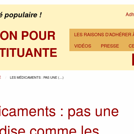
é populaire !
Adh
ION POUR
LES RAISONS D’ADHÉRER À
VIDÉOS
PRESSE
C
TITUANTE
É
LES MÉDICAMENTS : PAS UNE (…)
caments : pas une
dise comme les