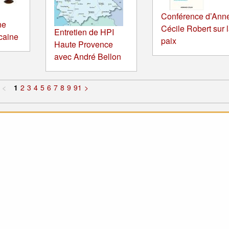
Conférence d’Ann
ne
Cécile Robert sur 
Entretien de HPI
icaine
paix
Haute Provence
avec André Bellon
<
1
2
3
4
5
6
7
8
9
91
>