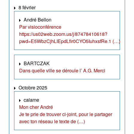
8 février
André Bellon
Par visioconférence
https://us02web.zoom.us/j/87478410618?
pwd=E5WbzCjhLIEpdLfir0CYO5IuhxsfRe.1 (…)
BARTCZAK
Dans quelle ville se déroule l’ A.G. Merci
Octobre 2025
calame
Mon cher André
Je te prie de trouver ci-joint, pour le partager
avec ton réseau le texte de (…)