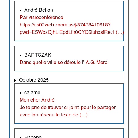
André Bellon
Par visioconférence
https://us02web.zoom.us/j/87478410618?
pwd=E5WbzCjhLIEpdLfir0CYO5IuhxsfRe.1 (…)
BARTCZAK
Dans quelle ville se déroule l’ A.G. Merci
Octobre 2025
calame
Mon cher André
Je te prie de trouver ci-joint, pour le partager
avec ton réseau le texte de (…)
Hacène