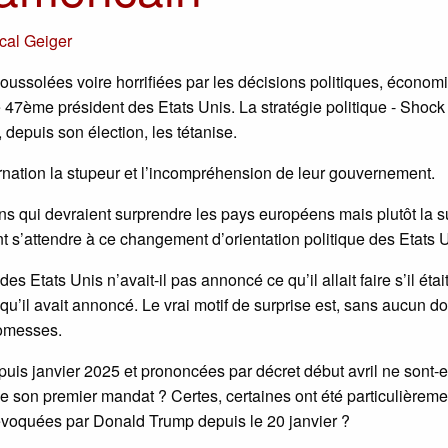
cal Geiger
ussolées voire horrifiées par les décisions politiques, économ
le 47ème président des Etats Unis. La stratégie politique - Shoc
depuis son élection, les tétanise.
rnation la stupeur et l’incompréhension de leur gouvernement.
ions qui devraient surprendre les pays européens mais plutôt la s
nt s’attendre à ce changement d’orientation politique des Etats 
s Etats Unis n’avait-il pas annoncé ce qu’il allait faire s’il étai
 qu’il avait annoncé. Le vrai motif de surprise est, sans aucun do
romesses.
is janvier 2025 et prononcées par décret début avril ne sont-e
de son premier mandat ? Certes, certaines ont été particulièreme
s évoquées par Donald Trump depuis le 20 janvier ?