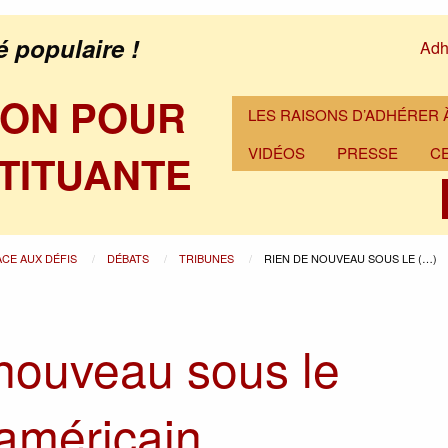
é populaire !
Adh
ION POUR
LES RAISONS D’ADHÉRER À
VIDÉOS
PRESSE
C
TITUANTE
ACE AUX DÉFIS
DÉBATS
TRIBUNES
RIEN DE NOUVEAU SOUS LE (…)
nouveau sous le
 américain