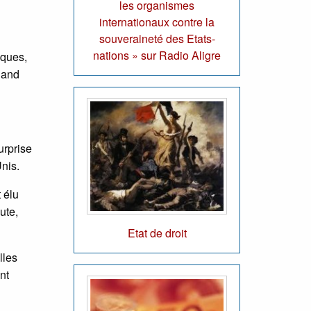
les organismes
internationaux contre la
souveraineté des Etats-
nations » sur Radio Aligre
iques,
k and
urprise
Unis.
t élu
ute,
Etat de droit
lles
nt