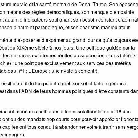
posture morale et la santé mentale de Donal Trump. Son égocent
son mépris des règles démocratiques, son manque d’empathie
autant d’indicateurs soulignant son besoin constant d’admirat
 pensée binaire et paranoïaque, et son charisme manipulateur.
mérite d’exposer et d’exprimer au grand jour ce qu’a toujours été
début du XIXème siècle à nos jours. Une politique guidée par la
r les menaces extérieures réelles ou supposées et des intérêts
chie) ; une politique exclusivement aux services des intérêts
ableau n°1 : L’Europe : une rivale à contenir).
scillé au fil du temps entre repli sur soi et forte ingérence
c’est dans l’ADN de leurs hommes politiques d’être constants dan
eux ont mené des politiques dites « isolationniste » et 18 des
ts ont eu des mandats trop courts pour pouvoir apprécier l’orient
 cap les ont tous conduit à abandonner voire à trahir sans ver
e campagne).