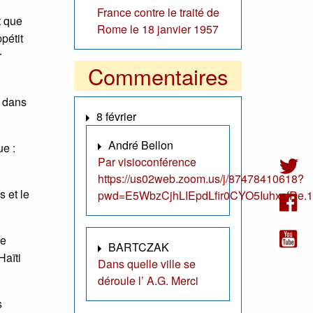
France contre le traité de
t que
Rome le 18 janvier 1957
pétit
r
Commentaires
t dans
8 février
André Bellon
ue :
Par visioconférence
https://us02web.zoom.us/j/87478410618?
s et le
pwd=E5WbzCjhLIEpdLfir0CYO5IuhxsfRe.1
de
BARTCZAK
Haïti
Dans quelle ville se
déroule l’ A.G. Merci
s