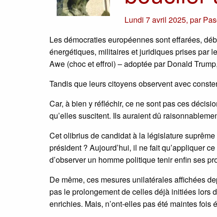
Lundi 7 avril 2025
,
par
Pas
Les démocraties européennes sont effarées, débo
énergétiques, militaires et juridiques prises par 
Awe (choc et effroi) – adoptée par Donald Trump, 
Tandis que leurs citoyens observent avec conste
Car, à bien y réfléchir, ce ne sont pas ces décis
qu’elles suscitent. Ils auraient dû raisonnableme
Cet olibrius de candidat à la législature suprême de
président ? Aujourd’hui, il ne fait qu’appliquer ce
d’observer un homme politique tenir enfin ses p
De même, ces mesures unilatérales affichées depu
pas le prolongement de celles déjà initiées lors 
enrichies. Mais, n’ont-elles pas été maintes foi