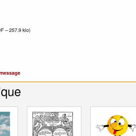
F – 257.9 kio
)
u message
ique