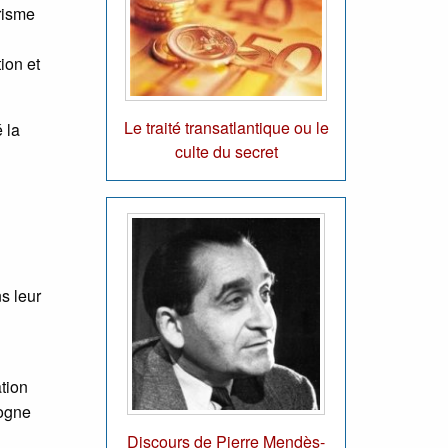
risme
ion et
Le traité transatlantique ou le
 la
culte du secret
s leur
ation
gogne
Discours de Pierre Mendès-