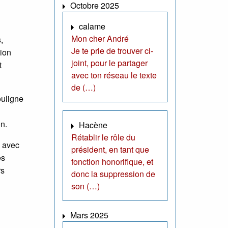
Octobre 2025
calame
Mon cher André
,
Je te prie de trouver ci-
sion
joint, pour le partager
t
avec ton réseau le texte
de (…)
ouligne
on.
Hacène
Rétablir le rôle du
e avec
président, en tant que
es
fonction honorifique, et
rs
donc la suppression de
son (…)
Mars 2025