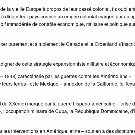
de la vieille Europe à propos de leur passé colonial, ils oublien
as à diriger leur pays comme un empire colonial marqué par un ap
 soif immodérée de contrôle économique, militaire et politique su
exer purement et simplement le Canada et le Groenland s’inscri
.
igner de cette stratégie expansionniste militaire et éconnomiq
 – 1848) caractérisée par les guerres contre les Amérindiens –
leurs terres - et le Mexique – annexion de la Californie, le Texa
ut du XXème) marqué par la guerre hispano-américaine – prise 
, l’occupation militaire de Cuba, la République Dominicaine, d’
les interventions en Amérique latine – soutien à des dictature