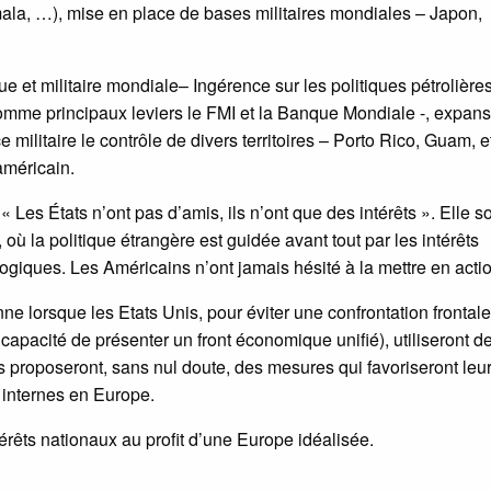
mala, …), mise en place de bases militaires mondiales – Japon,
 et militaire mondiale– Ingérence sur les politiques pétrolières
comme principaux leviers le FMI et la Banque Mondiale -, expan
e militaire le contrôle de divers territoires – Porto Rico, Guam, e
américain.
« Les États n’ont pas d’amis, ils n’ont que des intérêts ». Elle s
 où la politique étrangère est guidée avant tout par les intérêts
ologiques. Les Américains n’ont jamais hésité à la mettre en acti
e lorsque les Etats Unis, pour éviter une confrontation frontal
a capacité de présenter un front économique unifié), utiliseront d
 Ils proposeront, sans nul doute, des mesures qui favoriseront leu
s internes en Europe.
térêts nationaux au profit d’une Europe idéalisée.