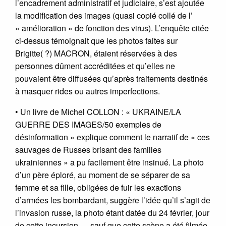
l’encadrement administratif et judiciaire, s’est ajoutée
la modification des images (quasi copié collé de l’
« amélioration » de fonction des virus). L’enquête citée
ci-dessus témoignait que les photos faites sur
Brigitte( ?) MACRON, étaient réservées à des
personnes dûment accréditées et qu’elles ne
pouvaient être diffusées qu’après traitements destinés
à masquer rides ou autres imperfections.
• Un livre de Michel COLLON : « UKRAINE/LA
GUERRE DES IMAGES/50 exemples de
désinformation » explique comment le narratif de « ces
sauvages de Russes brisant des familles
ukrainiennes » a pu facilement être insinué. La photo
d’un père éploré, au moment de se séparer de sa
femme et sa fille, obligées de fuir les exactions
d’armées les bombardant, suggère l’idée qu’il s’agit de
l’invasion russe, la photo étant datée du 24 février, jour
de cette incursion … sauf que cette scène a été filmée