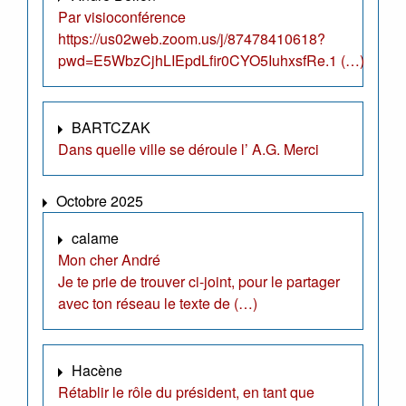
Par visioconférence
https://us02web.zoom.us/j/87478410618?
pwd=E5WbzCjhLIEpdLfir0CYO5IuhxsfRe.1 (…)
BARTCZAK
Dans quelle ville se déroule l’ A.G. Merci
Octobre 2025
calame
Mon cher André
Je te prie de trouver ci-joint, pour le partager
avec ton réseau le texte de (…)
Hacène
Rétablir le rôle du président, en tant que