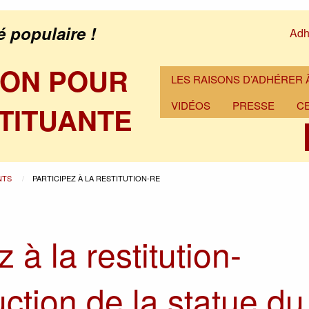
é populaire !
Adh
ION POUR
LES RAISONS D’ADHÉRER À
VIDÉOS
PRESSE
C
TITUANTE
NTS
PARTICIPEZ À LA RESTITUTION-RE
z à la restitution-
ction de la statue du