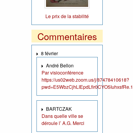
Le prix de la stabilité
Commentaires
8 février
André Bellon
Par visioconférence
https://us02web.zoom.us/j/87478410618?
pwd=E5WbzCjhLIEpdLfir0CYO5IuhxsfRe.1
BARTCZAK
Dans quelle ville se
déroule l’ A.G. Merci