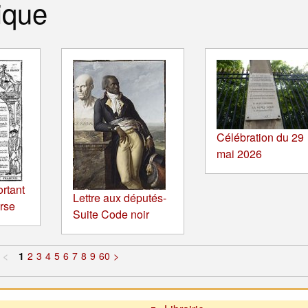
ique
Célébration du 29
mai 2026
ortant
Lettre aux députés-
orse
Suite Code noir
<
1
2
3
4
5
6
7
8
9
60
>