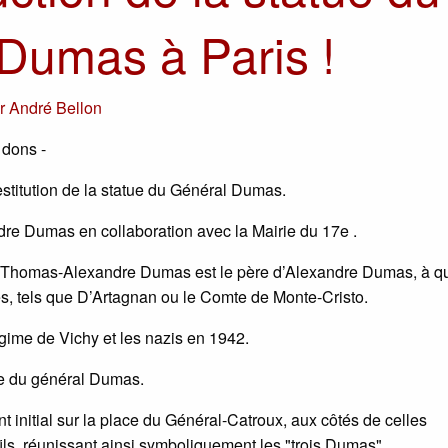
Dumas à Paris !
ar
André Bellon
 dons -
estitution de la statue du Général Dumas.
dre Dumas en collaboration avec la Mairie du 17e .
 Thomas-Alexandre Dumas est le père d’Alexandre Dumas, à qui
es, tels que D’Artagnan ou le Comte de Monte-Cristo.
égime de Vichy et les nazis en 1942.
tue du général Dumas.
 initial sur la place du Général-Catroux, aux côtés de celles
s, réunissant ainsi symboliquement les "trois Dumas".