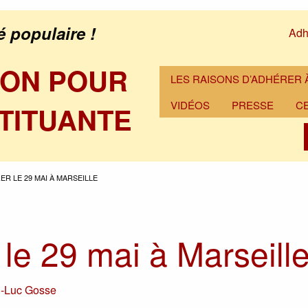
é populaire !
Adh
ION POUR
LES RAISONS D’ADHÉRER À
VIDÉOS
PRESSE
C
TITUANTE
ER LE 29 MAI À MARSEILLE
 le 29 mai à Marseill
-Luc Gosse