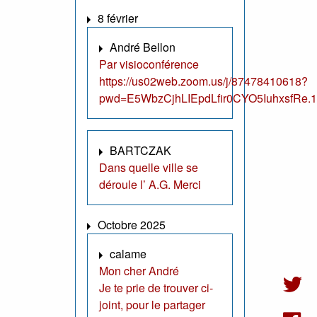
8 février
André Bellon
Par visioconférence
https://us02web.zoom.us/j/87478410618?
pwd=E5WbzCjhLIEpdLfir0CYO5IuhxsfRe.1
BARTCZAK
Dans quelle ville se
déroule l’ A.G. Merci
Octobre 2025
calame
Mon cher André
Je te prie de trouver ci-
joint, pour le partager