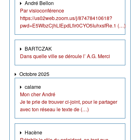
André Bellon
Par visioconférence
https://us02web.zoom.us/j/87478410618?
pwd=E5WbzCjhLIEpdLfir0CYO5IuhxsfRe.1 (…)
BARTCZAK
Dans quelle ville se déroule l’ A.G. Merci
Octobre 2025
calame
Mon cher André
Je te prie de trouver ci-joint, pour le partager
avec ton réseau le texte de (…)
Hacène
Rétablir le rôle du président, en tant que