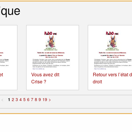
ique
et
Vous avez dit
Retour vers l’état 
Crise ?
droit
<
1
2
3
4
5
6
7
8
9
19
>