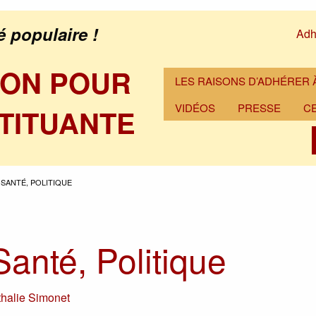
é populaire !
Adh
ION POUR
LES RAISONS D’ADHÉRER À
VIDÉOS
PRESSE
C
TITUANTE
SANTÉ, POLITIQUE
Santé, Politique
halie Simonet