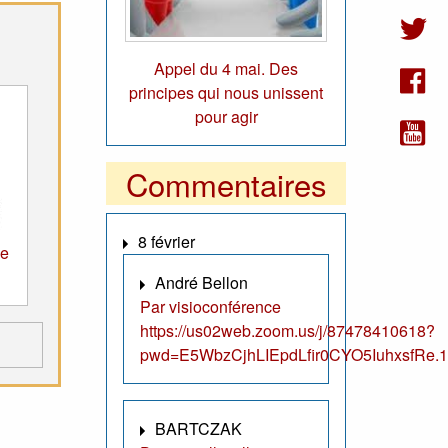
Appel du 4 mai. Des
principes qui nous unissent
pour agir
Commentaires
8 février
de
André Bellon
Par visioconférence
https://us02web.zoom.us/j/87478410618?
pwd=E5WbzCjhLIEpdLfir0CYO5IuhxsfRe.1
BARTCZAK