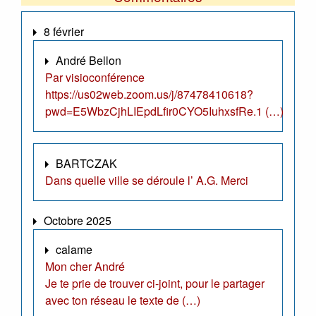
8 février
André Bellon
Par visioconférence
https://us02web.zoom.us/j/87478410618?
pwd=E5WbzCjhLIEpdLfir0CYO5IuhxsfRe.1 (…)
BARTCZAK
Dans quelle ville se déroule l’ A.G. Merci
Octobre 2025
calame
Mon cher André
Je te prie de trouver ci-joint, pour le partager
avec ton réseau le texte de (…)