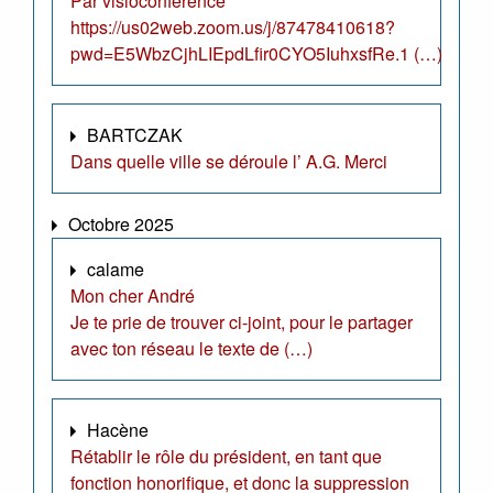
Par visioconférence
https://us02web.zoom.us/j/87478410618?
pwd=E5WbzCjhLIEpdLfir0CYO5IuhxsfRe.1 (…)
BARTCZAK
Dans quelle ville se déroule l’ A.G. Merci
Octobre 2025
calame
Mon cher André
Je te prie de trouver ci-joint, pour le partager
avec ton réseau le texte de (…)
Hacène
Rétablir le rôle du président, en tant que
fonction honorifique, et donc la suppression