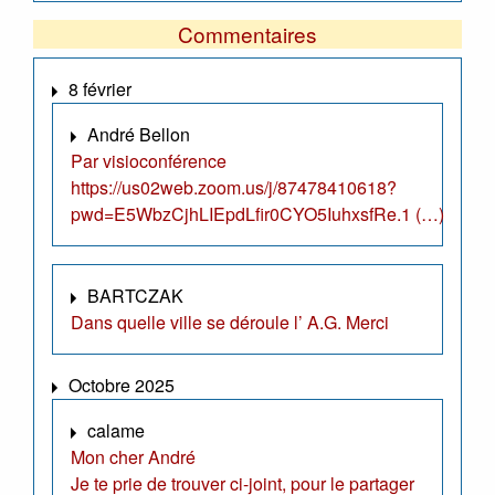
Commentaires
8 février
André Bellon
Par visioconférence
https://us02web.zoom.us/j/87478410618?
pwd=E5WbzCjhLIEpdLfir0CYO5IuhxsfRe.1 (…)
BARTCZAK
Dans quelle ville se déroule l’ A.G. Merci
Octobre 2025
calame
Mon cher André
Je te prie de trouver ci-joint, pour le partager