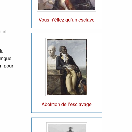
Vous n’étiez qu’un esclave
e et
du
mingue
on pour
Abolition de l’esclavage