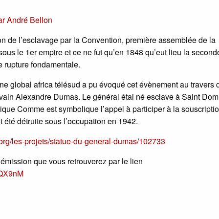
ar
André Bellon
ition de l’esclavage par la Convention, première assemblée de la
ous le 1er empire et ce ne fut qu’en 1848 qu’eut lieu la second
une rupture fondamentale.
ine global africa télésud a pu évoqué cet évènement au travers 
rivain Alexandre Dumas. Le général étai né esclave à Saint Do
ique Comme est symbolique l’appel à participer à la souscripti
it été détruite sous l’occupation en 1942.
.org/les-projets/statue-du-general-dumas/102733
émission que vous retrouverez par le lien
MQX9nM