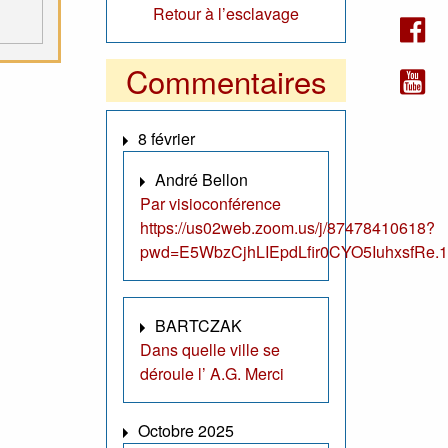
Retour à l’esclavage
Commentaires
8 février
André Bellon
Par visioconférence
https://us02web.zoom.us/j/87478410618?
pwd=E5WbzCjhLIEpdLfir0CYO5IuhxsfRe.1
BARTCZAK
Dans quelle ville se
déroule l’ A.G. Merci
Octobre 2025