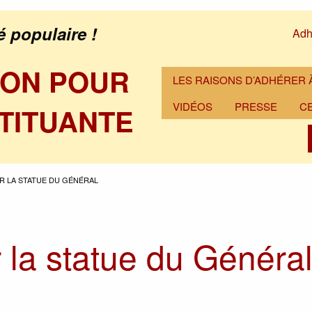
é populaire !
Adh
ION POUR
LES RAISONS D’ADHÉRER À
VIDÉOS
PRESSE
C
TITUANTE
R LA STATUE DU GÉNÉRAL
r la statue du Généra