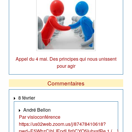
Appel du 4 mai. Des principes qui nous unissent
pour agir
Commentaires
8 février
André Bellon
Par visioconférence
https://us02web.zoom.us/j/87478410618?
pwd=E5WbzCjhLIEpdLfir0CYO5IuhxsfRe.1 (…)