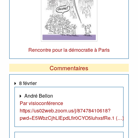
Rencontre pour la démocratie à Paris
Commentaires
8 février
André Bellon
Par visioconférence
https://us02web.zoom.us/j/87478410618?
pwd=E5WbzCjhLIEpdLfir0CYO5IuhxsfRe.1 (…)