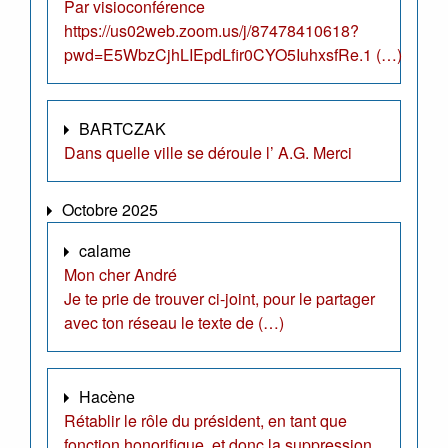
Par visioconférence
https://us02web.zoom.us/j/87478410618?
pwd=E5WbzCjhLIEpdLfir0CYO5IuhxsfRe.1 (…)
BARTCZAK
Dans quelle ville se déroule l’ A.G. Merci
Octobre 2025
calame
Mon cher André
Je te prie de trouver ci-joint, pour le partager
avec ton réseau le texte de (…)
Hacène
Rétablir le rôle du président, en tant que
fonction honorifique, et donc la suppression