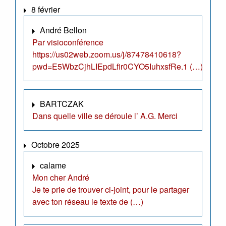
8 février
André Bellon
Par visioconférence
https://us02web.zoom.us/j/87478410618?
pwd=E5WbzCjhLIEpdLfir0CYO5IuhxsfRe.1 (…)
BARTCZAK
Dans quelle ville se déroule l’ A.G. Merci
Octobre 2025
calame
Mon cher André
Je te prie de trouver ci-joint, pour le partager
avec ton réseau le texte de (…)