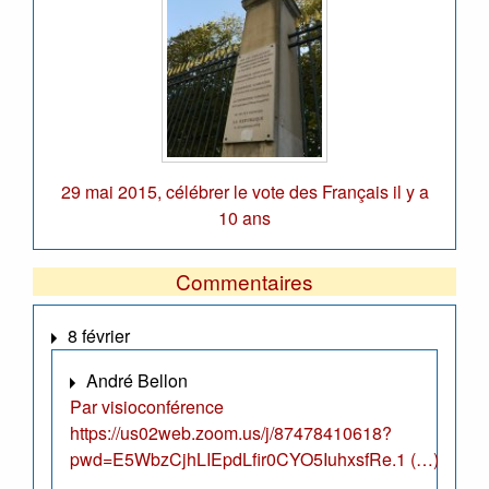
29 mai 2015, célébrer le vote des Français il y a
10 ans
Commentaires
8 février
André Bellon
Par visioconférence
https://us02web.zoom.us/j/87478410618?
pwd=E5WbzCjhLIEpdLfir0CYO5IuhxsfRe.1 (…)