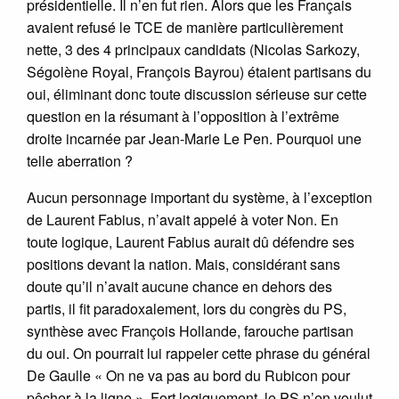
présidentielle. Il n’en fut rien. Alors que les Français
avaient refusé le TCE de manière particulièrement
nette, 3 des 4 principaux candidats (Nicolas Sarkozy,
Ségolène Royal, François Bayrou) étaient partisans du
oui, éliminant donc toute discussion sérieuse sur cette
question en la résumant à l’opposition à l’extrême
droite incarnée par Jean-Marie Le Pen. Pourquoi une
telle aberration ?
Aucun personnage important du système, à l’exception
de Laurent Fabius, n’avait appelé à voter Non. En
toute logique, Laurent Fabius aurait dû défendre ses
positions devant la nation. Mais, considérant sans
doute qu’il n’avait aucune chance en dehors des
partis, il fit paradoxalement, lors du congrès du PS,
synthèse avec François Hollande, farouche partisan
du oui. On pourrait lui rappeler cette phrase du général
De Gaulle « On ne va pas au bord du Rubicon pour
pêcher à la ligne ». Fort logiquement, le PS n’en voulut