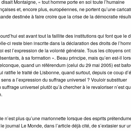
 disait Montaigne, « tout homme porte en soi toute l’humaine
rançaises et, encore plus, européennes, ne portent qu’une carica
ande destinée à faire croire que la crise de la démocratie résul
urd’hui est avant tout la faillite des institutions qui font que le d
lle-ci reste bien inscrite dans la déclaration des droits de l’hom
oi est l’expression de la volonté générale. Tous les citoyens ont 
sentants, à sa formation ». Beau principe, mais qu’en est-il lor
quelconque, quand un référendum (celui du 29 mai 2005) est bafo
ratifie le traité de Lisbonne, quand surtout, depuis ce coup d’ét
t sens a l’expression du suffrage universel ? Vouloir substituer
 suffrage universel plutôt qu’à chercher à le revaloriser n’est q
n.
tie n’est plus qu’une marionnette lorsque des esprits prétendum
le journal Le Monde, dans l’article déjà cité, de s’extasier sur u