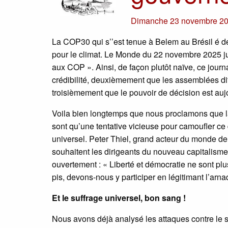
Dimanche 23 novembre 2
La COP30 qui s’’est tenue à Belem au Brésil é d
pour le climat. Le Monde du 22 novembre 2025 jus
aux COP ». Ainsi, de façon plutôt naïve, ce jour
crédibilité, deuxièmement que les assemblées dit
troisièmement que le pouvoir de décision est au
Voila bien longtemps que nous proclamons que la
sont qu’une tentative vicieuse pour camoufler ce d
universel. Peter Thiel, grand acteur du monde de
souhaitent les dirigeants du nouveau capitalisme.
ouvertement : « Liberté et démocratie ne sont pl
pis, devons-nous y participer en légitimant l’ar
Et le suffrage universel, bon sang !
Nous avons déjà analysé les attaques contre le su