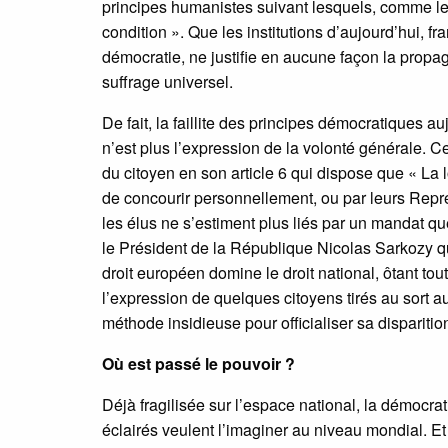
principes humanistes suivant lesquels, comme le
condition ». Que les institutions d’aujourd’hui, f
démocratie, ne justifie en aucune façon la propag
suffrage universel.
De fait, la faillite des principes démocratiques aujo
n’est plus l’expression de la volonté générale. Ce
du citoyen en son article 6 qui dispose que « La l
de concourir personnellement, ou par leurs Repré
les élus ne s’estiment plus liés par un mandat 
le Président de la République Nicolas Sarkozy qui 
droit européen domine le droit national, ôtant tou
l’expression de quelques citoyens tirés au sort au
méthode insidieuse pour officialiser sa disparitio
Où est passé le pouvoir ?
Déjà fragilisée sur l’espace national, la démocra
éclairés veulent l’imaginer au niveau mondial. Et 