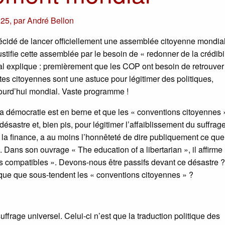
025
,
par
André Bellon
écidé de lancer officiellement une assemblée citoyenne mondia
tifie cette assemblée par le besoin de « redonner de la crédibil
nal explique : premièrement que les COP ont besoin de retrouve
es citoyennes sont une astuce pour légitimer des politiques,
jourd’hui mondial. Vaste programme !
 démocratie est en berne et que les « conventions citoyennes 
ésastre et, bien pis, pour légitimer l’affaiblissement du suffrag
 la finance, a au moins l’honnêteté de dire publiquement ce que
 Dans son ouvrage « The education of a libertarian », il affirme
us compatibles ». Devons-nous être passifs devant ce désastre 
naque que sous-tendent les « conventions citoyennes » ?
ffrage universel. Celui-ci n’est que la traduction politique des