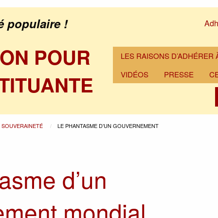
é populaire !
Adh
ION POUR
LES RAISONS D’ADHÉRER À
VIDÉOS
PRESSE
C
TITUANTE
A SOUVERAINETÉ
LE PHANTASME D’UN GOUVERNEMENT
tasme d’un
ement mondial