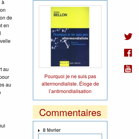
 à
 on
ion de
nt en
l
uvelle
t au
Pourquoi je ne suis pas
 pour
altermondialiste. Éloge de
es au
l’antimondialisation
e
Commentaires
hui
8 février