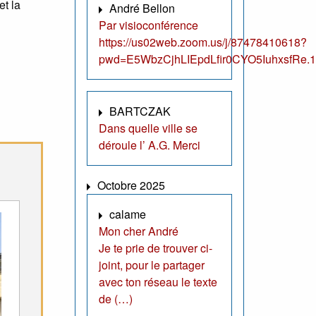
et la
André Bellon
Par visioconférence
https://us02web.zoom.us/j/87478410618?
pwd=E5WbzCjhLIEpdLfir0CYO5IuhxsfRe.1
BARTCZAK
Dans quelle ville se
déroule l’ A.G. Merci
Octobre 2025
calame
Mon cher André
Je te prie de trouver ci-
joint, pour le partager
avec ton réseau le texte
de (…)