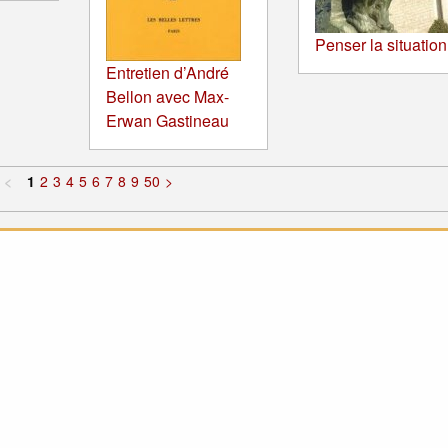
Penser la situation
Entretien d’André
Bellon avec Max-
Erwan Gastineau
<
1
2
3
4
5
6
7
8
9
50
>