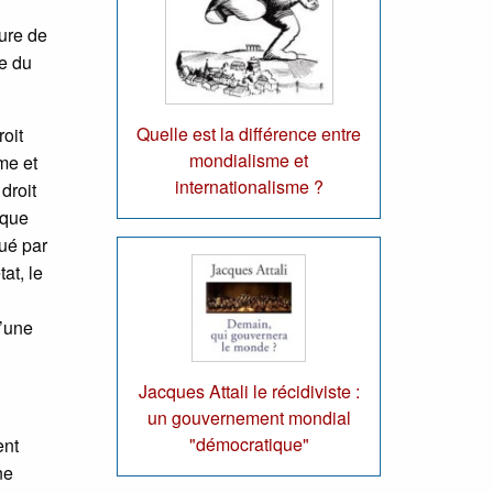
ture de
te du
Quelle est la différence entre
roit
mondialisme et
me et
internationalisme ?
droit
sque
ué par
at, le
u’une
Jacques Attali le récidiviste :
un gouvernement mondial
"démocratique"
ent
ne