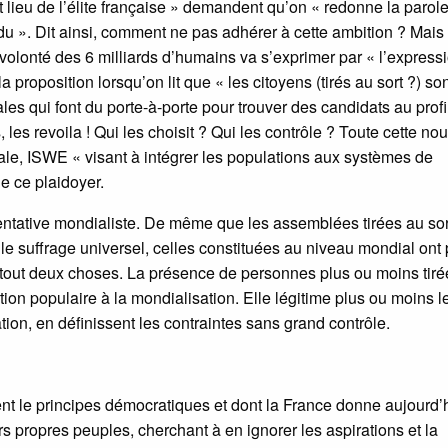
 lieu de l’élite française » demandent qu’on « redonne la parole
du ». Dit ainsi, comment ne pas adhérer à cette ambition ? Mais
volonté des 6 milliards d’humains va s’exprimer par « l’express
 proposition lorsqu’on lit que « les citoyens (tirés au sort ?) so
ales qui font du porte-à-porte pour trouver des candidats au profi
 les revoila ! Qui les choisit ? Qui les contrôle ? Toute cette no
ale, ISWE « visant à intégrer les populations aux systèmes de
e ce plaidoyer.
tentative mondialiste. De même que les assemblées tirées au sor
 le suffrage universel, celles constituées au niveau mondial ont
tout deux choses. La présence de personnes plus ou moins tiré
on populaire à la mondialisation. Elle légitime plus ou moins l
ation, en définissent les contraintes sans grand contrôle.
ent le principes démocratiques et dont la France donne aujourd’
s propres peuples, cherchant à en ignorer les aspirations et la