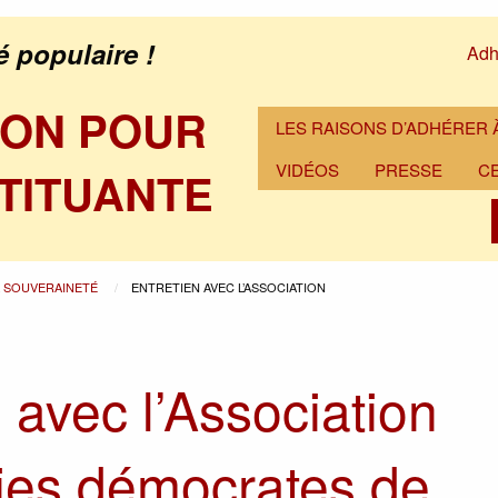
é populaire !
Adh
ION POUR
LES RAISONS D’ADHÉRER À
VIDÉOS
PRESSE
C
TITUANTE
A SOUVERAINETÉ
ENTRETIEN AVEC L’ASSOCIATION
 avec l’Association
ies démocrates de