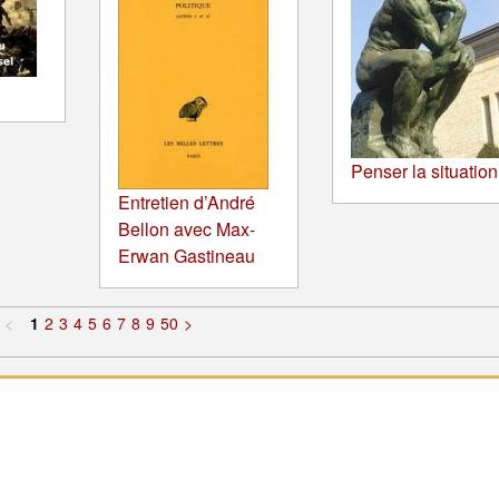
Penser la situation
Entretien d’André
Bellon avec Max-
Erwan Gastineau
<
1
2
3
4
5
6
7
8
9
50
>