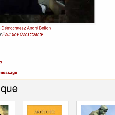
s Démocrates2 André Bellon
r
Pour une Constituante
s
u message
ique