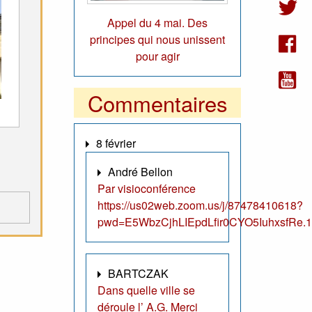
Appel du 4 mai. Des
principes qui nous unissent
pour agir
Commentaires
8 février
André Bellon
Par visioconférence
https://us02web.zoom.us/j/87478410618?
pwd=E5WbzCjhLIEpdLfir0CYO5IuhxsfRe.1
BARTCZAK
Dans quelle ville se
déroule l’ A.G. Merci