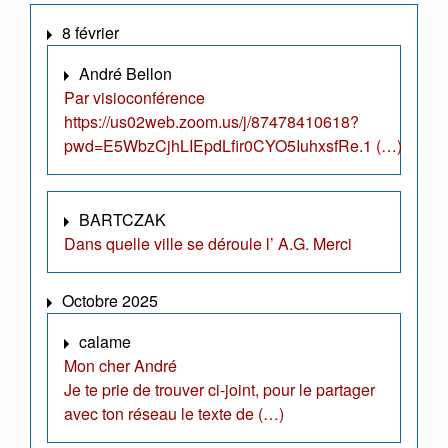
8 février
André Bellon
Par visioconférence
https://us02web.zoom.us/j/87478410618?
pwd=E5WbzCjhLIEpdLfir0CYO5IuhxsfRe.1 (…)
BARTCZAK
Dans quelle ville se déroule l’ A.G. Merci
Octobre 2025
calame
Mon cher André
Je te prie de trouver ci-joint, pour le partager
avec ton réseau le texte de (…)