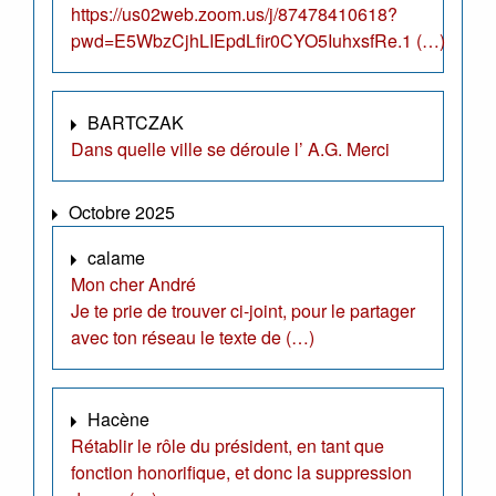
https://us02web.zoom.us/j/87478410618?
pwd=E5WbzCjhLIEpdLfir0CYO5IuhxsfRe.1 (…)
BARTCZAK
Dans quelle ville se déroule l’ A.G. Merci
Octobre 2025
calame
Mon cher André
Je te prie de trouver ci-joint, pour le partager
avec ton réseau le texte de (…)
Hacène
Rétablir le rôle du président, en tant que
fonction honorifique, et donc la suppression