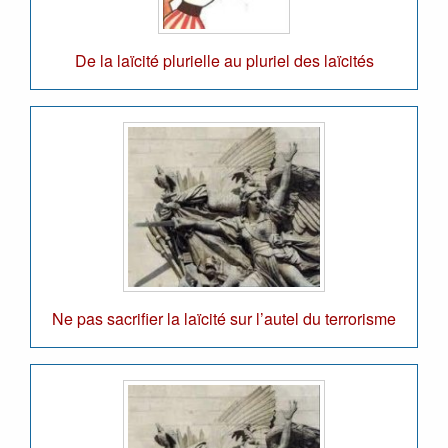
De la laïcité plurielle au pluriel des laïcités
Ne pas sacrifier la laïcité sur l’autel du terrorisme